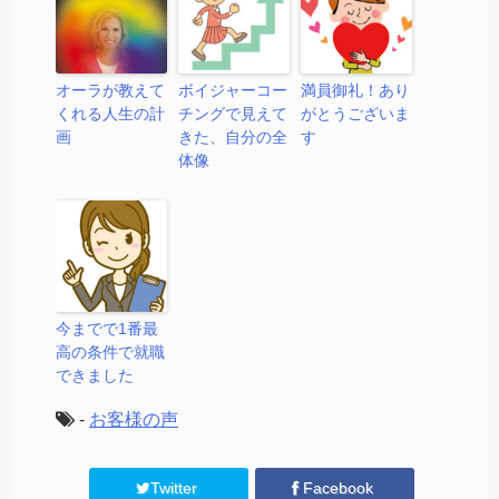
オーラが教えて
ボイジャーコー
満員御礼！あり
くれる人生の計
チングで見えて
がとうございま
画
きた、自分の全
す
体像
今までで1番最
高の条件で就職
できました
-
お客様の声
Twitter
Facebook