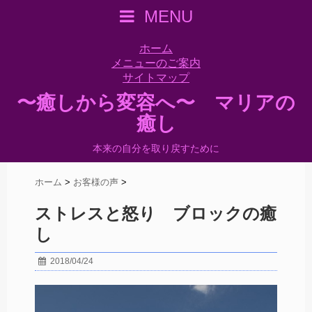
MENU
ホーム
メニューのご案内
サイトマップ
〜癒しから変容へ〜 マリアの
癒し
本来の自分を取り戻すために
ホーム
>
お客様の声
>
ストレスと怒り ブロックの癒
し
2018/04/24