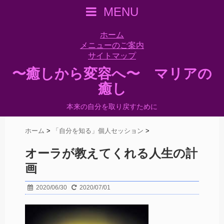
MENU
ホーム
メニューのご案内
サイトマップ
〜癒しから変容へ〜 マリアの
癒し
本来の自分を取り戻すために
ホーム
>
「自分を知る」個人セッション
>
オーラが教えてくれる人生の計
画
2020/06/30
2020/07/01