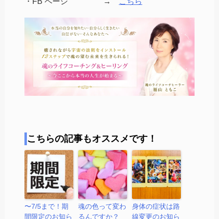
・FB ページ →
こちら
こちらの記事もオススメです！
〜7/5まで！期
魂の色って変わ
身体の症状は路
間限定のお知ら
るんですか？
線変更のお知ら