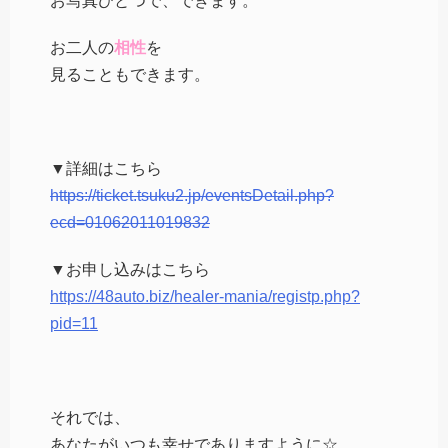
お写真ひとつで、できます。
お二人の
相性
を
見ることもできます。
▼詳細はこちら
https://ticket.tsuku2.jp/eventsDetail.php?
ecd=01062011019832
▼お申し込みはこちら
https://48auto.biz/healer-mania/registp.php?
pid=11
それでは、
あなたがいつも幸せでありますように☆