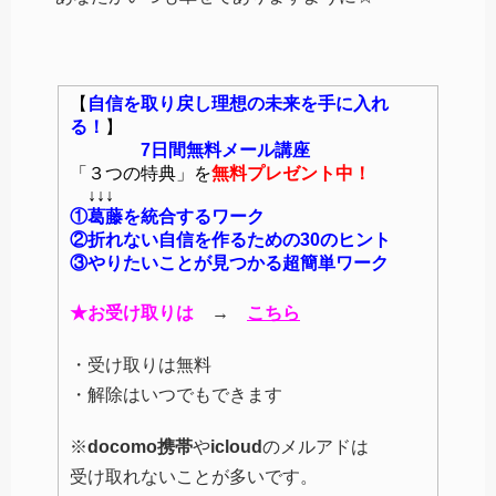
【
自信を取り戻し理想の未来を手に入れ
る！
】
7日間無料メール講座
「３つの特典」を
無料プレゼント中！
↓↓↓
①葛藤を統合するワーク
②折れない自信を作るための30のヒント
③やりたいことが見つかる超簡単ワーク
★お受け取りは
→
こちら
・受け取りは無料
・解除はいつでもできます
※
docomo携帯
や
icloud
のメルアドは
受け取れないことが多いです。