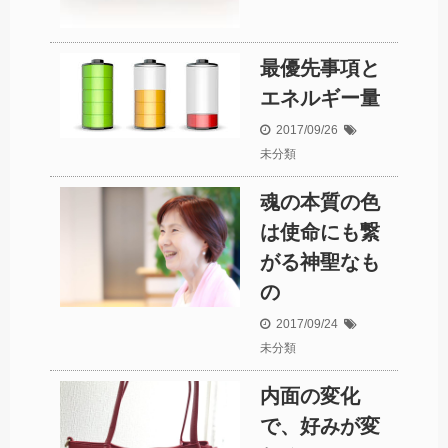
最優先事項と
エネルギー量
2017/09/26
未分類
魂の本質の色
は使命にも繋
がる神聖なも
の
2017/09/24
未分類
内面の変化
で、好みが変