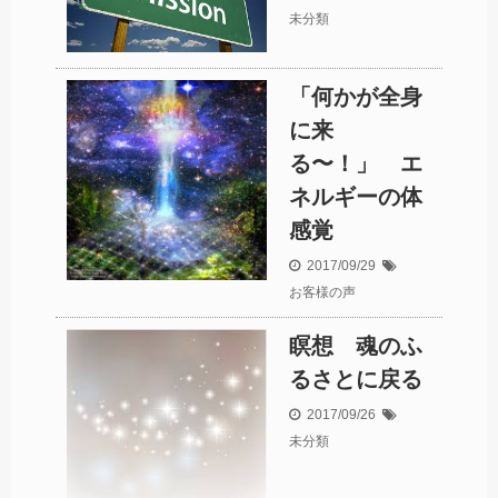
未分類
「何かが全身
に来
る〜！」 エ
ネルギーの体
感覚
2017/09/29
お客様の声
瞑想 魂のふ
るさとに戻る
2017/09/26
未分類