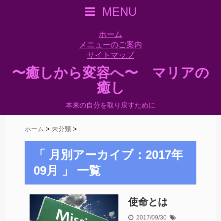
MENU
ホーム
メニューのご案内
サイトマップ
〜癒しから変容へ〜 マリアの
癒し
本来の自分を取り戻すために
ホーム
>
未分類
>
「 月別アーカイブ：2017年
09月 」 一覧
使命とは
2017/09/30