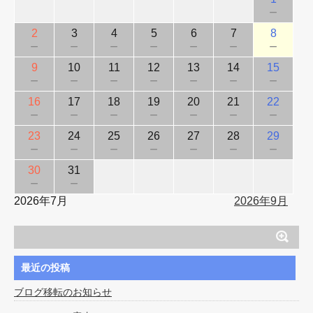
－
2
3
4
5
6
7
8
－
－
－
－
－
－
－
9
10
11
12
13
14
15
－
－
－
－
－
－
－
16
17
18
19
20
21
22
－
－
－
－
－
－
－
23
24
25
26
27
28
29
－
－
－
－
－
－
－
30
31
－
－
2026年7月
2026年9月
最近の投稿
ブログ移転のお知らせ