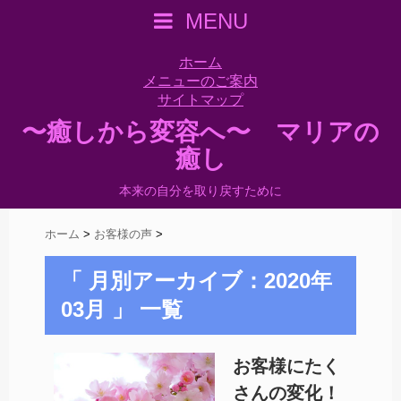
MENU
ホーム
メニューのご案内
サイトマップ
〜癒しから変容へ〜 マリアの
癒し
本来の自分を取り戻すために
ホーム
>
お客様の声
>
「 月別アーカイブ：2020年
03月 」 一覧
お客様にたく
さんの変化！