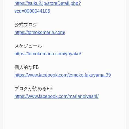
https://tsuku2.jp/storeDetail.php?
scd=0000044106
公式ブログ
https://tomokomaria.com/
スケジュール
https://tomokomaria.com/yoyaku/
個人的なFB
https://www.facebook.com/tomoko.fukuyama.39
ブログが読めるFB
https://www.facebook.com/marianoiyashi/