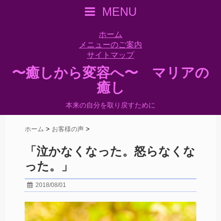
MENU
ホーム
メニューのご案内
サイトマップ
〜癒しから変容へ〜 マリアの
癒し
本来の自分を取り戻すために
ホーム
>
お客様の声
>
「泣かなくなった。怒らなくな
った。」
2018/08/01