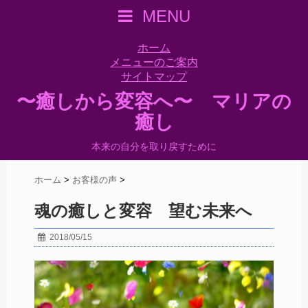
MENU
ホーム
メニューのご案内
サイトマップ
〜癒しから変容へ〜 マリアの
癒し
本来の自分を取り戻すために
ホーム
>
お客様の声
>
魂の癒しと変容 望む未来へ
2018/05/15