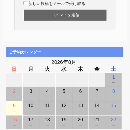
新しい投稿をメールで受け取る
ご予約カレンダー
2026年8月
日
月
火
水
木
金
土
1
－
2
3
4
5
6
7
8
－
－
－
－
－
－
－
9
10
11
12
13
14
15
－
－
－
－
－
－
－
16
17
18
19
20
21
22
－
－
－
－
－
－
－