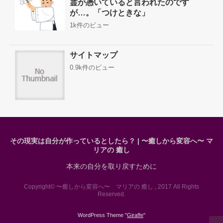
霊が憑いていると言われたのです
が…。「つけときな」
1k件のビュー
サイトマップ
0.9k件のビュー
その現実は自分が作っているとしたら？ | 〜癒しから変容へ〜 マ
リアの 癒し
本来の自分を取り戻すために
Copyright© 〜癒しから変容へ〜 マリアの 癒し , 2017 All Rights
Reserved.
WordPress Theme "
Giraffe
"