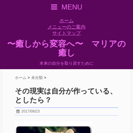
MENU
ホーム
メニューのご案内
サイトマップ
〜癒しから変容へ〜 マリアの
癒し
本来の自分を取り戻すために
ホーム
>
未分類
>
その現実は自分が作っている、
としたら？
2017/08/23