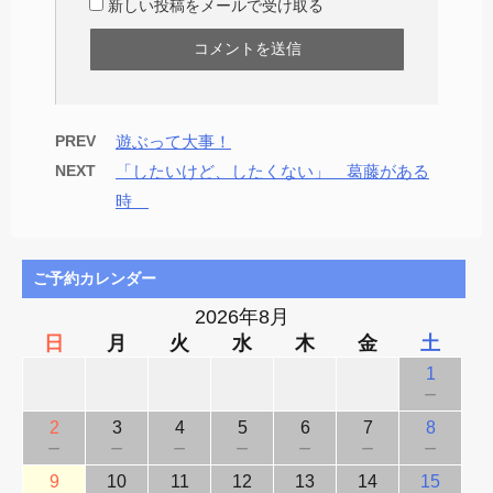
新しい投稿をメールで受け取る
PREV
遊ぶって大事！
NEXT
「したいけど、したくない」 葛藤がある
時
ご予約カレンダー
2026年8月
日
月
火
水
木
金
土
1
－
2
3
4
5
6
7
8
－
－
－
－
－
－
－
9
10
11
12
13
14
15