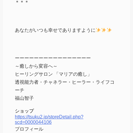
＊＊＊
あなたがいつも幸せでありますように
ーーーーーーーーーーーーーーーー
～癒しから変容へ～
ヒーリングサロン 「マリアの癒し」
透視能力者・チャネラー・ヒーラー・ライフコ
ーチ
福山智子
ショップ
https://tsuku2.jp/storeDetail.php?
scd=0000044106
プロフィール