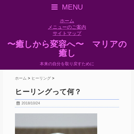
MENU
ホーム
メニューのご案内
サイトマップ
〜癒しから変容へ〜 マリアの
癒し
本来の自分を取り戻すために
ホーム
>
ヒーリング
>
ヒーリングって何？
2018/10/24