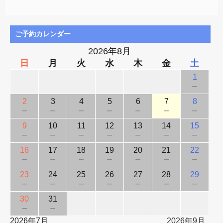
ご予約カレンダー
2026年8月
日
月
火
水
木
金
土
1
－
2
3
4
5
6
7
8
－
－
－
－
－
－
－
9
10
11
12
13
14
15
－
－
－
－
－
－
－
16
17
18
19
20
21
22
－
－
－
－
－
－
－
23
24
25
26
27
28
29
－
－
－
－
－
－
－
30
31
－
－
2026年7月
2026年9月