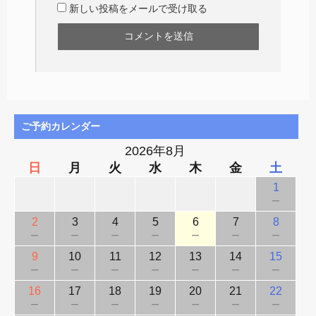
新しい投稿をメールで受け取る
ご予約カレンダー
2026年8月
日
月
火
水
木
金
土
1
－
2
3
4
5
6
7
8
－
－
－
－
－
－
－
9
10
11
12
13
14
15
－
－
－
－
－
－
－
16
17
18
19
20
21
22
－
－
－
－
－
－
－