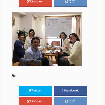
Google+
はてブ
-
Twitter
Facebook
Google+
はてブ