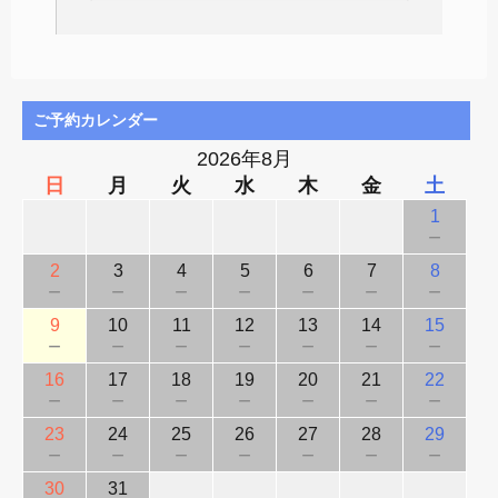
ご予約カレンダー
2026年8月
日
月
火
水
木
金
土
1
－
2
3
4
5
6
7
8
－
－
－
－
－
－
－
9
10
11
12
13
14
15
－
－
－
－
－
－
－
16
17
18
19
20
21
22
－
－
－
－
－
－
－
23
24
25
26
27
28
29
－
－
－
－
－
－
－
30
31