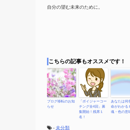
自分の望む未来のために。
こちらの記事もオススメです！
ブログ移転のお知
「ボイジャーコー
あなたは何
らせ
チング全4回」募
命がわかる
集開始！残席１
魂・色の意
名！
-
未分類