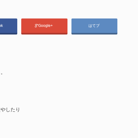
ok
Google+
はてブ
る。
費やしたり