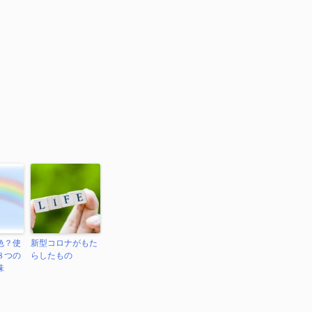
色？使
新型コロナがもた
８つの
らしたもの
味