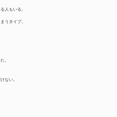
いる人もいる。
しまうタイプ。
めた。
づけない。
」