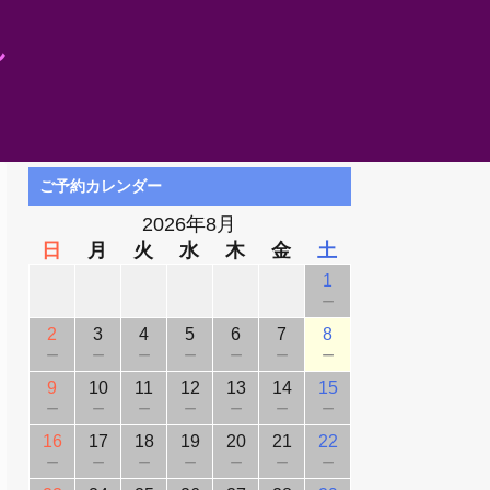
し
ご予約カレンダー
2026年8月
日
月
火
水
木
金
土
1
－
2
3
4
5
6
7
8
－
－
－
－
－
－
－
9
10
11
12
13
14
15
－
－
－
－
－
－
－
16
17
18
19
20
21
22
－
－
－
－
－
－
－