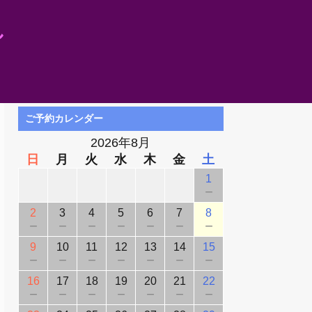
し
ご予約カレンダー
2026年8月
日
月
火
水
木
金
土
1
－
2
3
4
5
6
7
8
－
－
－
－
－
－
－
9
10
11
12
13
14
15
－
－
－
－
－
－
－
16
17
18
19
20
21
22
－
－
－
－
－
－
－