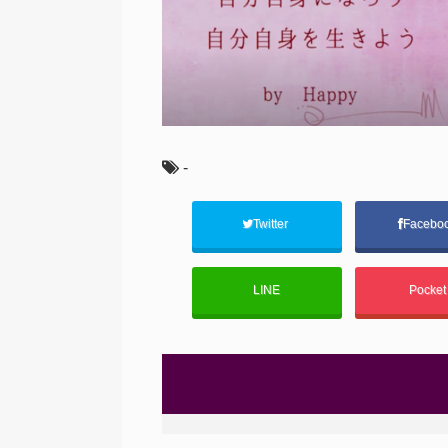
-
Twitter
Facebo
LINE
Pocke