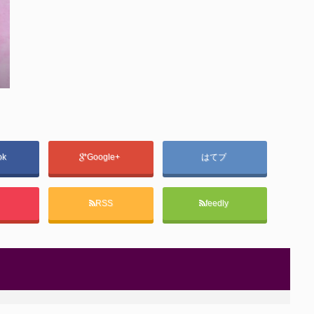
ok
Google+
はてブ
t
RSS
feedly