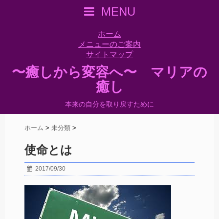
MENU
ホーム
メニューのご案内
サイトマップ
〜癒しから変容へ〜 マリアの
癒し
本来の自分を取り戻すために
ホーム
>
未分類
>
使命とは
2017/09/30