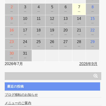
2
3
4
5
6
7
8
－
－
－
－
－
－
－
9
10
11
12
13
14
15
－
－
－
－
－
－
－
16
17
18
19
20
21
22
－
－
－
－
－
－
－
23
24
25
26
27
28
29
－
－
－
－
－
－
－
30
31
－
－
2026年7月
2026年9月
最近の投稿
ブログ移転のお知らせ
メニューのご案内