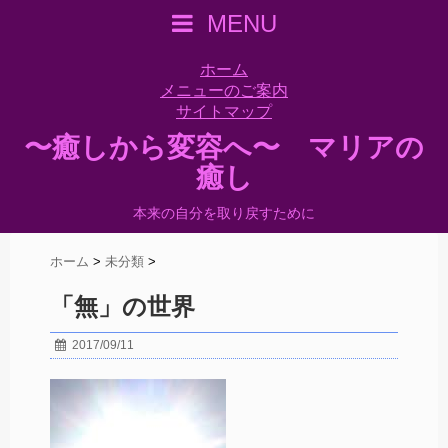
MENU
ホーム
メニューのご案内
サイトマップ
〜癒しから変容へ〜 マリアの
癒し
本来の自分を取り戻すために
ホーム
>
未分類
>
「無」の世界
2017/09/11