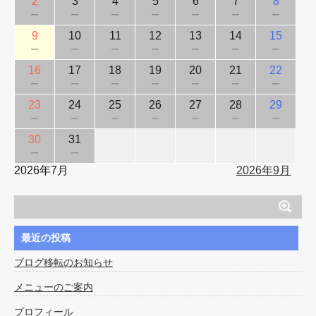
2
3
4
5
6
7
8
－
－
－
－
－
－
－
9
10
11
12
13
14
15
－
－
－
－
－
－
－
16
17
18
19
20
21
22
－
－
－
－
－
－
－
23
24
25
26
27
28
29
－
－
－
－
－
－
－
30
31
－
－
2026年7月
2026年9月
最近の投稿
ブログ移転のお知らせ
メニューのご案内
プロフィール