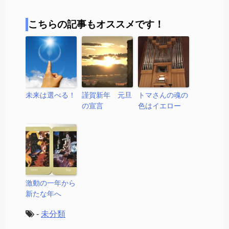
こちらの記事もオススメです！
未来は選べる！
謹賀新年 元旦
トマさんの魂の
の宣言
色はイエロー
激動の一年から
新たな年へ
-
未分類