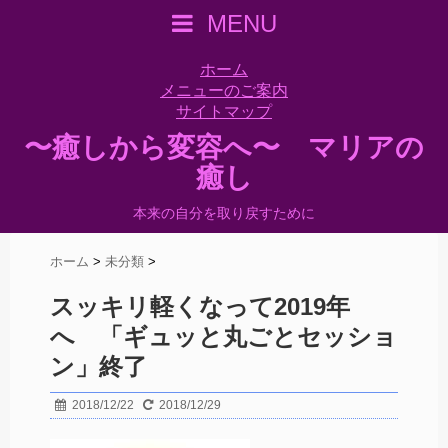
MENU
ホーム
メニューのご案内
サイトマップ
〜癒しから変容へ〜 マリアの
癒し
本来の自分を取り戻すために
ホーム
>
未分類
>
スッキリ軽くなって2019年
へ 「ギュッと丸ごとセッショ
ン」終了
2018/12/22
2018/12/29