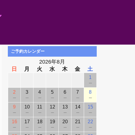
し
ご予約カレンダー
2026年8月
日
月
火
水
木
金
土
1
－
2
3
4
5
6
7
8
－
－
－
－
－
－
－
9
10
11
12
13
14
15
－
－
－
－
－
－
－
16
17
18
19
20
21
22
－
－
－
－
－
－
－