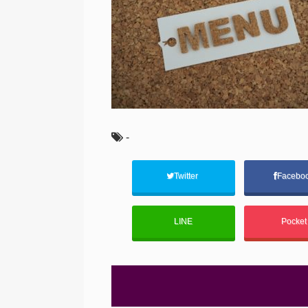
-
Twitter
Facebo
LINE
Pocke