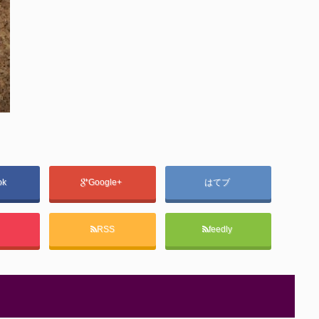
ok
Google+
はてブ
t
RSS
feedly