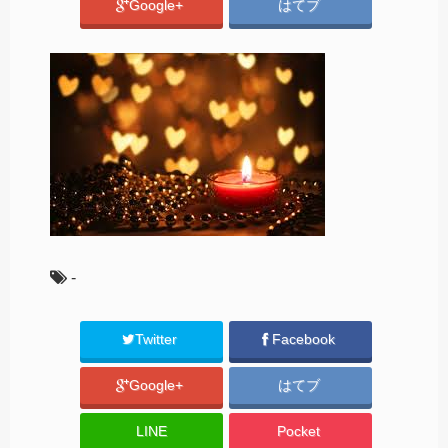
Google+
はてブ
-
Twitter
Facebook
Google+
はてブ
LINE
Pocket