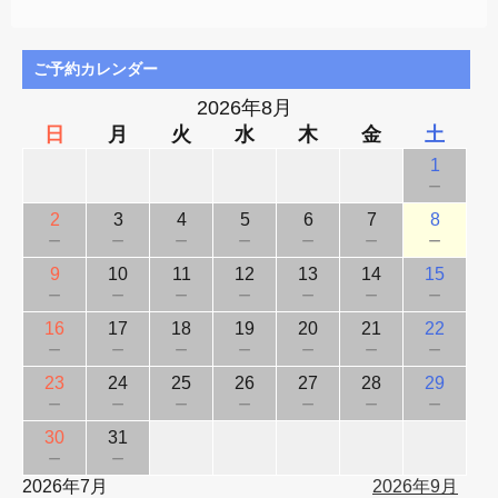
ご予約カレンダー
2026年8月
日
月
火
水
木
金
土
1
－
2
3
4
5
6
7
8
－
－
－
－
－
－
－
9
10
11
12
13
14
15
－
－
－
－
－
－
－
16
17
18
19
20
21
22
－
－
－
－
－
－
－
23
24
25
26
27
28
29
－
－
－
－
－
－
－
30
31
－
－
2026年7月
2026年9月