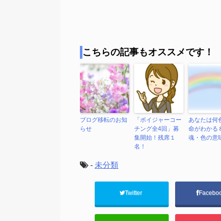
こちらの記事もオススメです！
ブログ移転のお知
「ボイジャーコー
あなたは何
らせ
チング全4回」募
命がわかる
集開始！残席１
魂・色の意
名！
-
未分類
Twitter
Facebo