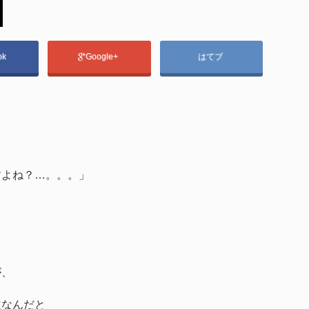
ok
Google+
はてブ
すよね？…。。。」
が、
道なんだと