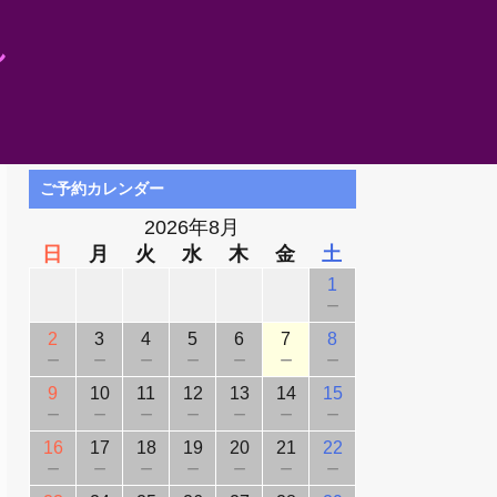
し
ご予約カレンダー
2026年8月
日
月
火
水
木
金
土
1
－
2
3
4
5
6
7
8
－
－
－
－
－
－
－
9
10
11
12
13
14
15
－
－
－
－
－
－
－
16
17
18
19
20
21
22
－
－
－
－
－
－
－