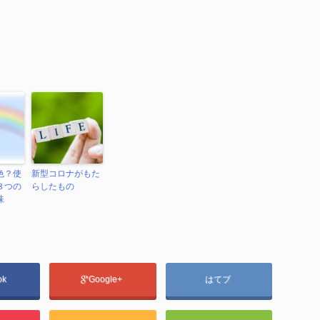
色？使
新型コロナがもた
８つの
らしたもの
味
ok
Google+
はてブ