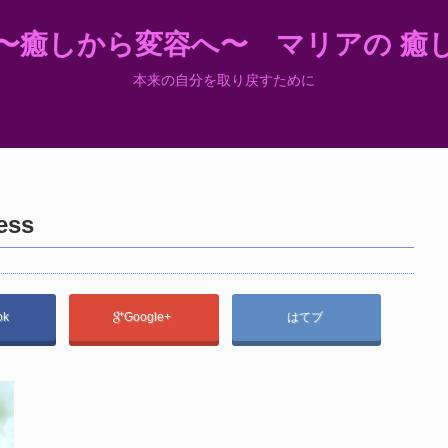
〜癒しから変容へ〜 マリアの 癒
本来の自分を取り戻すために
ess
ok
Google+
はてブ