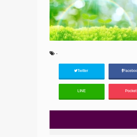
-
Twitter
Facebo
LINE
Pocke