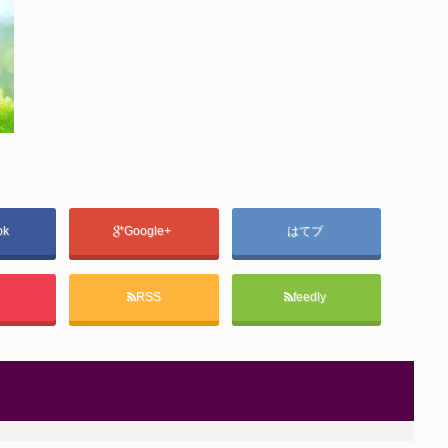
ok
Google+
はてブ
t
RSS
feedly