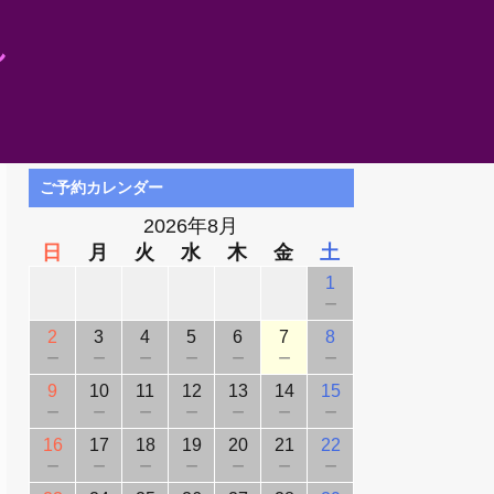
し
ご予約カレンダー
2026年8月
日
月
火
水
木
金
土
1
－
2
3
4
5
6
7
8
－
－
－
－
－
－
－
9
10
11
12
13
14
15
－
－
－
－
－
－
－
16
17
18
19
20
21
22
－
－
－
－
－
－
－