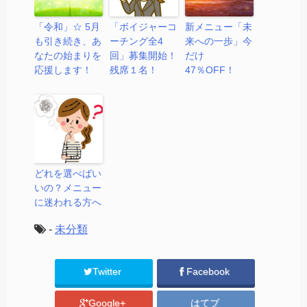
「令和」☆ 5月
「ボイジャーコ
新メニュー「未
も引き続き、あ
ーチング全4
来への一歩」今
なたの始まりを
回」募集開始！
だけ
応援します！
残席１名！
47％OFF！
どれを選べばい
いの？メニュー
に迷われる方へ
-
未分類
Twitter
Facebook
Google+
はてブ