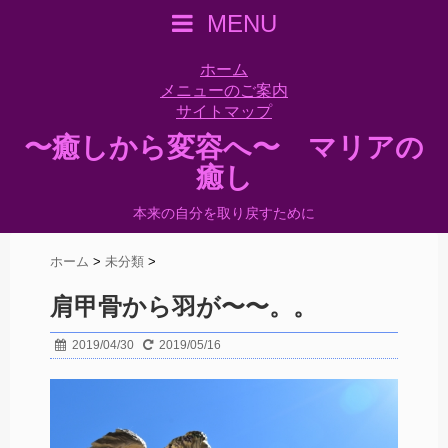
MENU
ホーム
メニューのご案内
サイトマップ
〜癒しから変容へ〜 マリアの
癒し
本来の自分を取り戻すために
ホーム
>
未分類
>
肩甲骨から羽が〜〜。。
2019/04/30
2019/05/16