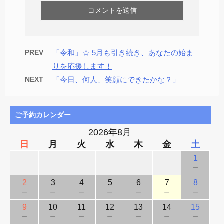
PREV
「令和」☆ 5月も引き続き、あなたの始ま
りを応援します！
NEXT
「今日、何人、笑顔にできたかな？」
ご予約カレンダー
2026年8月
日
月
火
水
木
金
土
1
－
2
3
4
5
6
7
8
－
－
－
－
－
－
－
9
10
11
12
13
14
15
－
－
－
－
－
－
－