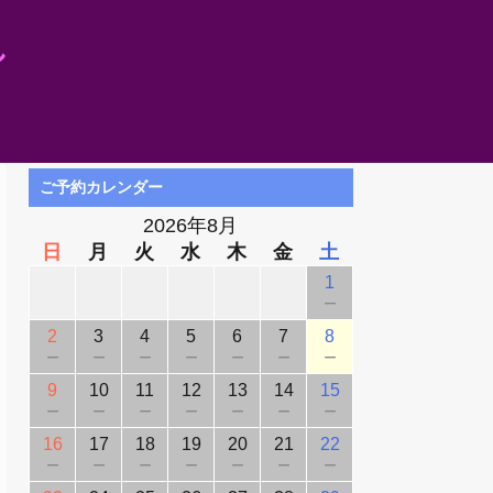
し
ご予約カレンダー
2026年8月
日
月
火
水
木
金
土
1
－
2
3
4
5
6
7
8
－
－
－
－
－
－
－
9
10
11
12
13
14
15
－
－
－
－
－
－
－
16
17
18
19
20
21
22
－
－
－
－
－
－
－