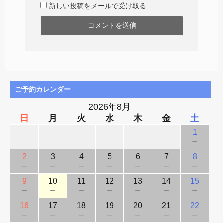
新しい投稿をメールで受け取る
ご予約カレンダー
2026年8月
日
月
火
水
木
金
土
1
－
2
3
4
5
6
7
8
－
－
－
－
－
－
－
9
10
11
12
13
14
15
－
－
－
－
－
－
－
16
17
18
19
20
21
22
－
－
－
－
－
－
－