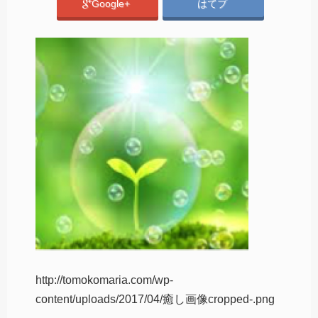
Google+
はてブ
http://tomokomaria.com/wp-
content/uploads/2017/04/癒し画像cropped-.png