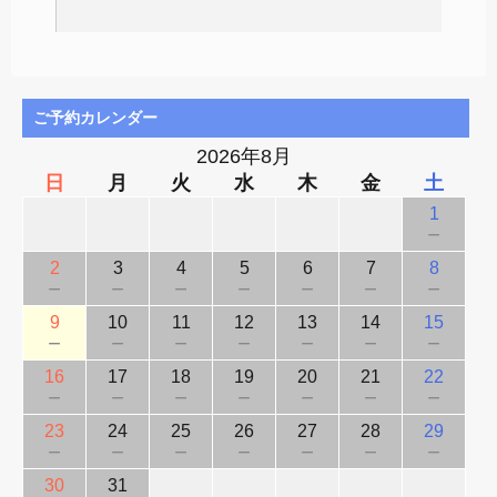
ご予約カレンダー
2026年8月
日
月
火
水
木
金
土
1
－
2
3
4
5
6
7
8
－
－
－
－
－
－
－
9
10
11
12
13
14
15
－
－
－
－
－
－
－
16
17
18
19
20
21
22
－
－
－
－
－
－
－
23
24
25
26
27
28
29
－
－
－
－
－
－
－
30
31