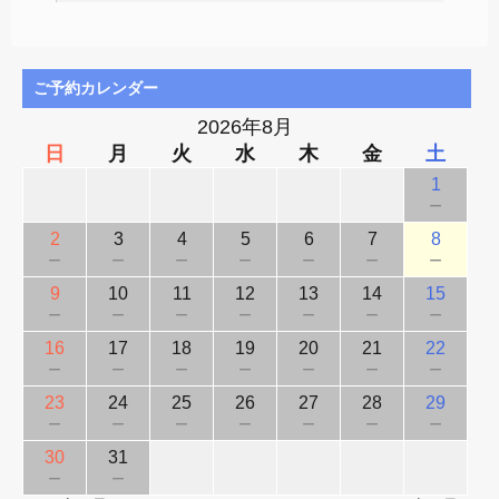
ご予約カレンダー
2026年8月
日
月
火
水
木
金
土
1
－
2
3
4
5
6
7
8
－
－
－
－
－
－
－
9
10
11
12
13
14
15
－
－
－
－
－
－
－
16
17
18
19
20
21
22
－
－
－
－
－
－
－
23
24
25
26
27
28
29
－
－
－
－
－
－
－
30
31
－
－